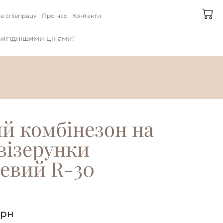
а співпраця
Про нас
Контакти
йвигіднішими цінами!
й комбінезон на
 візерунки
евий R-30
рн