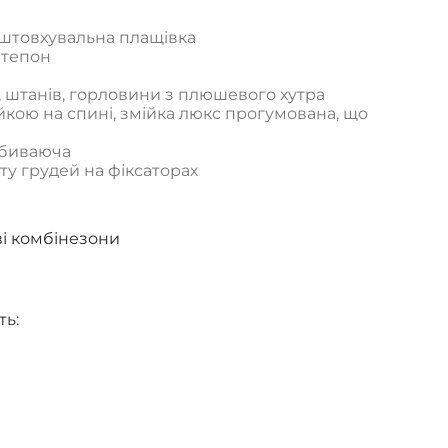
дштовхувальна плащівка
нтепон
, штанів, горловини з плюшевого хутра
ійкою на спині, змійка люкс прогумована, що
дбиваюча
ту грудей на фіксаторах
і комбінезони
ть: