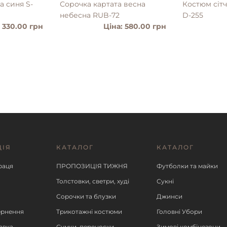
а синя S-
Сорочка картата весна
Костюм сіт
небесна RUB-72
D-255
: 330.00 грн
Ціна: 580.00 грн
ЦІЯ
КАТАЛОГ
КАТАЛОГ
ІШЕ
ДЕТАЛЬНІШЕ
ДЕ
раця
ПРОПОЗИЦІЯ ТИЖНЯ
Футболки та майки
Толстовки, светри, худі
Сукні
Сорочки та блузки
Джинси
ернення
Трикотажні костюми
Головні Убори
авка
Сумки, переноски
Зимові комбінезони