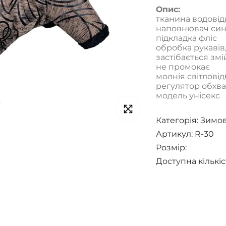
Опис:
тканина водові
наповнювач си
підкладка фліс
обробка рукавів
застібається зм
не промокає
молнiя світлові
регулятор обхва
модель унісекс
Категорія:
Зимов
Артикул: R-30
Розмір:
Доступна кількіс