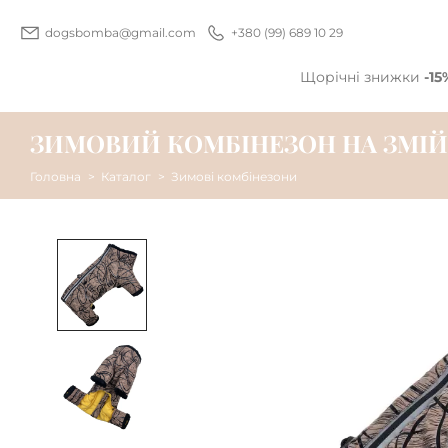
dogsbomba@gmail.com
+380 (99) 689 10 29
Щорічні знижки
-15
ЗИМОВИЙ КОМБІНЕЗОН НА ЗМІЙ
Головна
Каталог
Зимові комбінезони