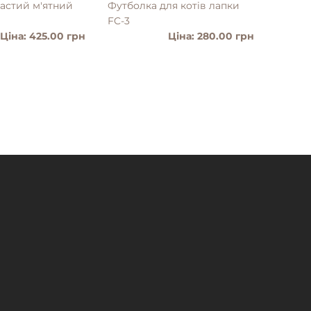
частий м'ятний
Футболка для котiв лапки
Слінг 
FC-3
Ціна: 425.00 грн
Ціна: 280.00 грн
ТАЛЬНІШЕ
ДЕТАЛЬНІШЕ