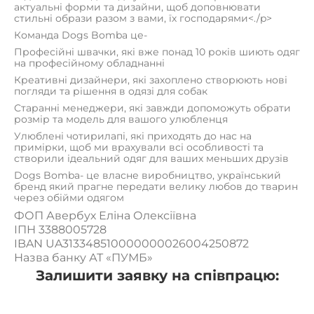
актуальні форми та дизайни, щоб доповнювати
стильні образи разом з вами, їх господарями<./p>
Команда Dogs Bomba це-
Професійні швачки, які вже понад 10 років шиють одяг
на професійному обладнанні
Креативні дизайнери, які захоплено створюють нові
погляди та рішення в одязі для собак
Старанні менеджери, які завжди допоможуть обрати
розмір та модель для вашого улюбленця
Улюблені чотирилапі, які приходять до нас на
примірки, щоб ми врахували всі особливості та
створили ідеальний одяг для ваших меньших друзів
Dogs Bomba- це власне виробництво, український
бренд який прагне передати велику любов до тварин
через обійми одягом
ФОП Авербух Еліна Олексіївна
ІПН 3388005728
IBAN UA313348510000000026004250872
Назва банку АТ «ПУМБ»
Залишити заявку на співпрацю: