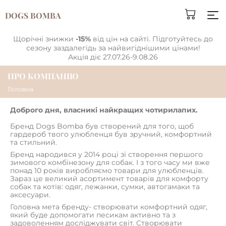
DOGS BOMBA
Щорічні знижки
-15%
від цін на сайті. Підготуйтесь до
сезону заздалегідь за найвигіднішими цінами!
Акція діє 27.07.26-9.08.26
ПРО КОМПАНІЮ
Головна
Доброго дня, власникі найкращих чотирилапих.
Бренд Dogs Bomba був створений для того, щоб
гардероб твого улюбленця був зручний, комфортний
та стильний.
Бренд народився у 2014 році зі створення першого
зимового комбінезону для собак. І з того часу ми вже
понад 10 років виробляємо товари для улюбленців.
Зараз це великий асортимент товарів для комфорту
собак та котів: одяг, лежанки, сумки, автогамаки та
аксесуари.
Головна мета бренду- створювати комфортний одяг,
який буде допомогати песикам активно та з
задоволенням досліджувати світ. Створювати