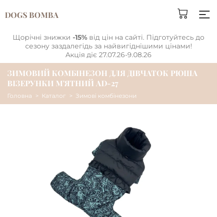
DOGS BOMBA
Щорічні знижки
-15%
від цін на сайті. Підготуйтесь до
сезону заздалегідь за найвигіднішими цінами!
Акція діє 27.07.26-9.08.26
ЗИМОВИЙ КОМБІНЕЗОН ДЛЯ ДІВЧАТОК РЮША
ВІЗЕРУНКИ М'ЯТНИЙ AD-27
Головна
Каталог
Зимові комбінезони