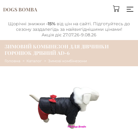
DOGS BOMBA
Щорічні знижки
-15%
від цін на сайті. Підготуйтесь до
сезону заздалегідь за найвигіднішими цінами!
Акція діє 27.07.26-9.08.26
ЗИМОВИЙ КОМБІНЕЗОН ДЛЯ ДІВЧИНКИ
ГОРОШОК ДРІБНИЙ AD-6
Головна
Каталог
Зимові комбінезони