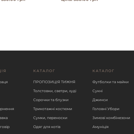
ЦІЯ
КАТАЛОГ
КАТАЛОГ
ІШЕ
ДЕТАЛЬНІШЕ
ДЕ
раця
ПРОПОЗИЦІЯ ТИЖНЯ
Футболки та майки
Толстовки, светри, худі
Сукні
Сорочки та блузки
Джинси
ернення
Трикотажні костюми
Головні Убори
авка
Сумки, переноски
Зимові комбінезони
говір
Одяг для котів
Амуніція