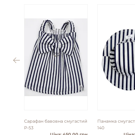
Сарафан бавовна смугастий
Панамка смугаст
P-53
140
Ціна: 450.00 грн
Ціна