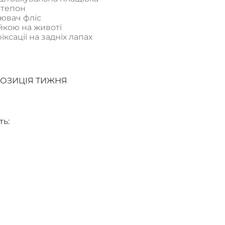
нтепон
ювач фліс
ійкою на животі
ксації на задніх лапах
ОЗИЦІЯ ТИЖНЯ
ть: