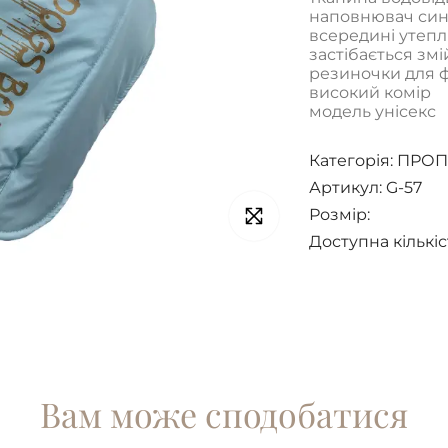
наповнювач си
всередині утепл
застібається зм
резиночки для фі
високий комір
модель унісекс
Категорія:
ПРОП
Артикул: G-57
Розмір:
Доступна кількіс
Вам може сподобатися