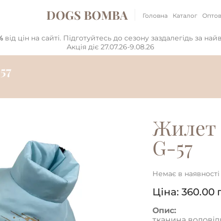
DOGS BOMBA
Головна
Каталог
Оптов
%
від цін на сайті. Підготуйтесь до сезону заздалегідь за на
Акція діє 27.07.26-9.08.26
57
Жилет 
G-57
Немає в наявності
Ціна:
360.00
Опис:
тканина водові