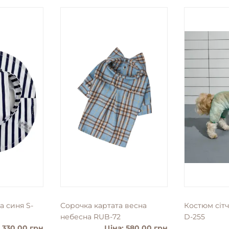
а синя S-
Сорочка картата весна
Костюм сіт
небесна RUB-72
D-255
: 330.00 грн
Ціна: 580.00 грн