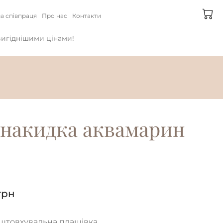
а співпраця
Про нас
Контакти
йвигіднішими цінами!
накидка аквамарин
грн
дштовхувальна плащівка