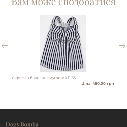
Вам може сподобатися
Сарафан бавовна смугастий P-53
Пан
Ціна: 450.00 грн
Dogs Bomba
ДЕТАЛЬНІШЕ