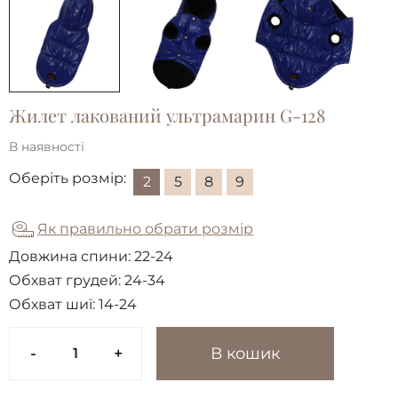
Жилет лакований ультрамарин G-128
В наявності
Оберіть розмір:
2
5
8
9
Як правильно обрати розмір
Довжина спини:
22-24
Обхват грудей:
24-34
Обхват шиї:
14-24
-
+
В кошик