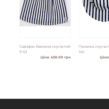
Сарафан бавовна смугастий
Панамка смугаст
P-53
140
Ціна: 450.00 грн
Ціна