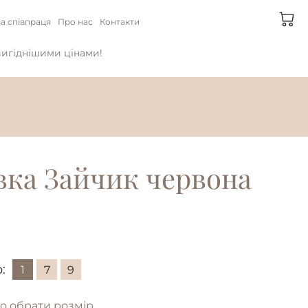
а співпраця
Про нас
Контакти
йвигіднішими цінами!
вка Зайчик червона
:
1
7
9
о обрати розмір