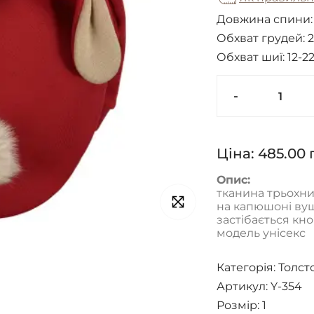
Довжина спини
Обхват грудей:
2
Обхват шиї:
12-2
-
Ціна:
485.00
Опис:
тканина трьохни
на капюшоні вуш
застібається кн
модель унісекс
Категорія:
Толсто
Артикул: Y-354
Розмір:
1