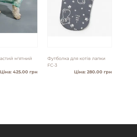
частий м'ятний
Футболка для котiв лапки
Слінг 
FC-3
Ціна: 425.00 грн
Ціна: 280.00 грн