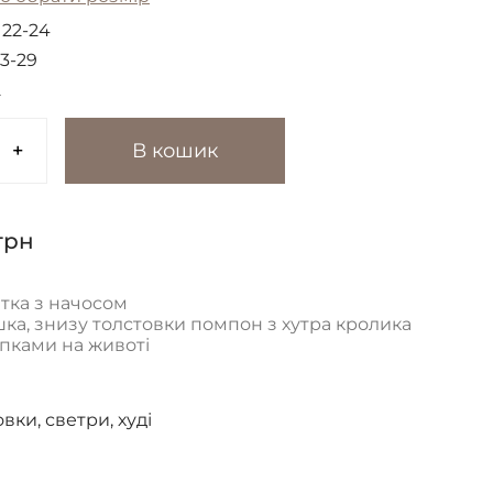
:
22-24
3-29
2
+
В кошик
грн
тка з начосом
ка, знизу толстовки помпон з хутра кролика
опками на животі
вки, светри, худі