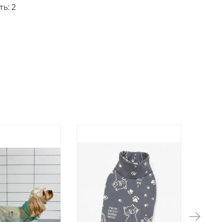
ть:
2