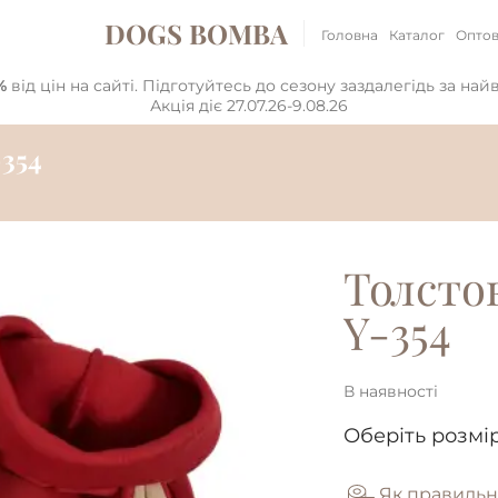
DOGS BOMBA
Головна
Каталог
Оптов
%
від цін на сайті. Підготуйтесь до сезону заздалегідь за на
Акція діє 27.07.26-9.08.26
354
Толсто
Y-354
В наявності
Оберіть розмір
Як правильн