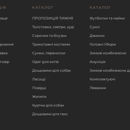
ЦІЯ
КАТАЛОГ
КАТАЛОГ
ІШЕ
ДЕТАЛЬНІШЕ
ДЕ
раця
ПРОПОЗИЦІЯ ТИЖНЯ
Футболки та майки
Толстовки, светри, худі
Сукні
Сорочки та блузки
Джинси
ернення
Трикотажні костюми
Головні Убори
авка
Сумки, переноски
Зимові комбінезони
говір
Одяг для котів
Амуніція
Дощовики для собак
Зимові комбінезони д
Ласощі
Комплектуючі
Повідці
Лежанки
Жилети
Куртки для собак
Дощовики для такс