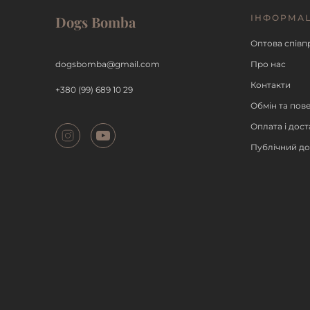
Dogs Bomba
ІНФОРМА
ДЕТАЛЬНІШЕ
ДЕТАЛЬН
Оптова співп
dogsbomba@gmail.com
Про нас
Контакти
+380 (99) 689 10 29
Обмін та пов
Оплата і дост
Публічний до