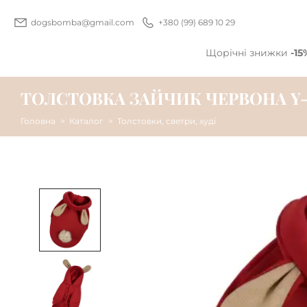
dogsbomba@gmail.com
+380 (99) 689 10 29
Щорічні знижки
-15
ТОЛСТОВКА ЗАЙЧИК ЧЕРВОНА Y-
Головна
Каталог
Толстовки, светри, худі