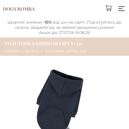
DOGS BOMBA
Щорічні знижки
-15%
від цін на сайті. Підготуйтесь до
сезону заздалегідь за найвигіднішими цінами!
Акція діє 27.07.26-9.08.26
ТОЛСТОВКА КИШЕНЯ СIРА Y-321
Головна
Каталог
Толстовки, светри, худі