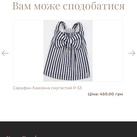
Вам може сподобатися
Сарафан бавовна смугастий P-53
Пан
Ціна: 450.00 грн