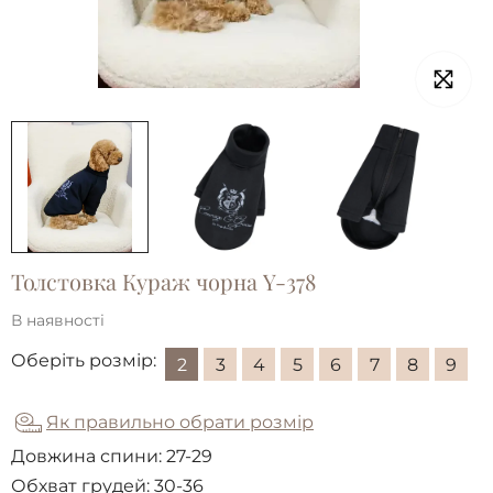
Толстовка Кураж чорна Y-378
В наявності
Оберіть розмір:
2
3
4
5
6
7
8
9
Як правильно обрати розмір
Довжина спини:
27-29
Обхват грудей:
30-36