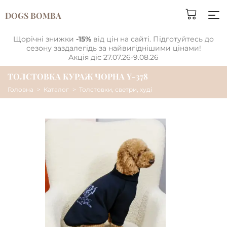
DOGS BOMBA
Щорічні знижки
-15%
від цін на сайті. Підготуйтесь до
сезону заздалегідь за найвигіднішими цінами!
Акція діє 27.07.26-9.08.26
ТОЛСТОВКА КУРАЖ ЧОРНА Y-378
Головна
Каталог
Толстовки, светри, худі