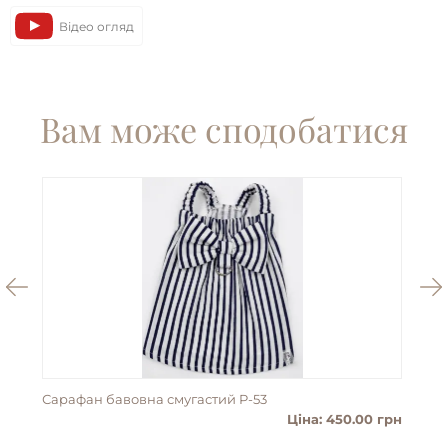
Відео огляд
Вам може сподобатися
Сарафан бавовна смугастий P-53
Пан
Ціна: 450.00 грн