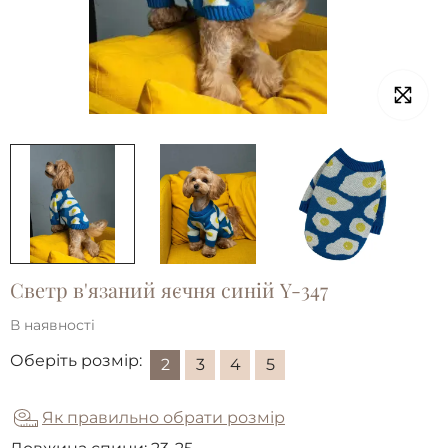
Светр в'язаний яєчня синiй Y-347
В наявності
Оберіть розмір:
2
3
4
5
Як правильно обрати розмір