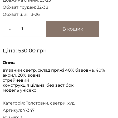
Довжина спини:
23-25
Обхват грудей:
32-38
Обхват шиї:
13-26
-
+
В кошик
Ціна:
530.00
грн
Опис:
в'язаний светр, склад пряжі 40% бавовна, 40%
акрил, 20% вовна
стрейчевий
конструкція цільна, без застібок
модель унісекс
Категорія:
Толстовки, светри, худі
Артикул: Y-347
Розмір:
2