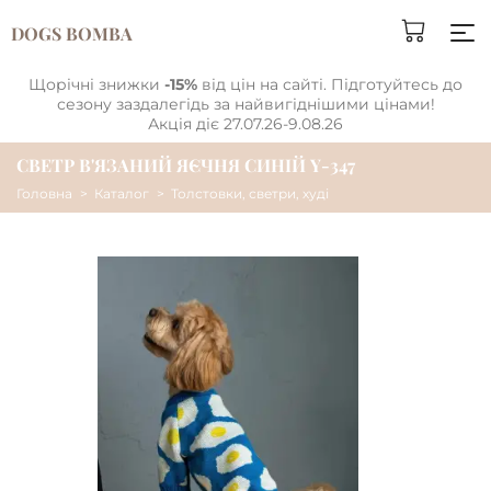
DOGS BOMBA
Щорічні знижки
-15%
від цін на сайті. Підготуйтесь до
сезону заздалегідь за найвигіднішими цінами!
Акція діє 27.07.26-9.08.26
СВЕТР В'ЯЗАНИЙ ЯЄЧНЯ СИНIЙ Y-347
Головна
Каталог
Толстовки, светри, худі