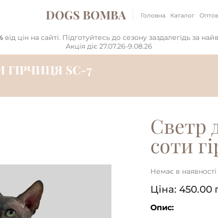
DOGS BOMBA
Головна
Каталог
Оптов
%
від цін на сайті. Підготуйтесь до сезону заздалегідь за на
Акція діє 27.07.26-9.08.26
И ГІРЧИЦЯ SC-7
Светр д
cоти г
Немає в наявності
Ціна:
450.00
Опис: