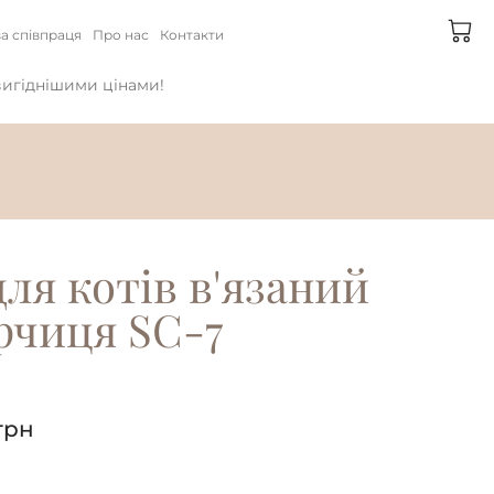
а співпраця
Про нас
Контакти
йвигіднішими цінами!
ля котiв в'язаний
ірчиця SC-7
грн