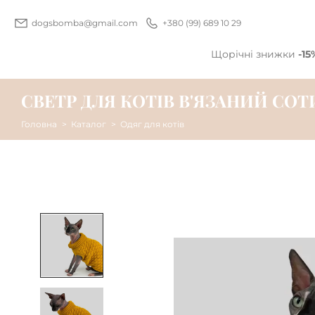
dogsbomba@gmail.com
+380 (99) 689 10 29
Щорічні знижки
-15
СВЕТР ДЛЯ КОТIВ В'ЯЗАНИЙ CОТ
Головна
Каталог
Одяг для котів