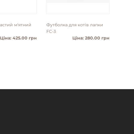
частий м'ятний
Футболка для котiв лапки
Слінг 
FC-3
Ціна: 425.00 грн
Ціна: 280.00 грн
ТАЛЬНІШЕ
ДЕТАЛЬНІШЕ