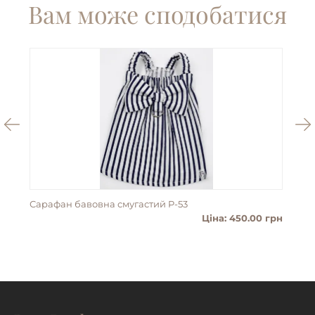
Вам може сподобатися
Сарафан бавовна смугастий P-53
Пан
Ціна: 450.00 грн