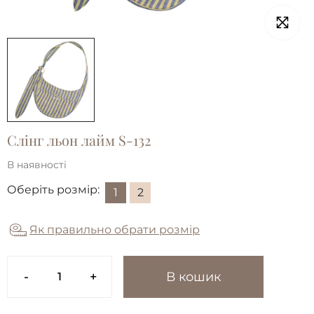
Слінг льон лайм S-132
В наявності
Оберіть розмір:
1
2
Як правильно обрати розмір
-
+
В кошик