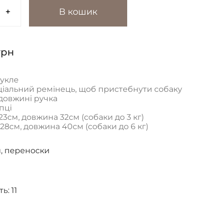
+
В кошик
грн
букле
ціальний ремінець, щоб пристебнути собаку
 довжині ручка
пці
 23см, довжина 32см (собаки до 3 кг)
 28см, довжина 40см (собаки до 6 кг)
, переноски
ть:
11