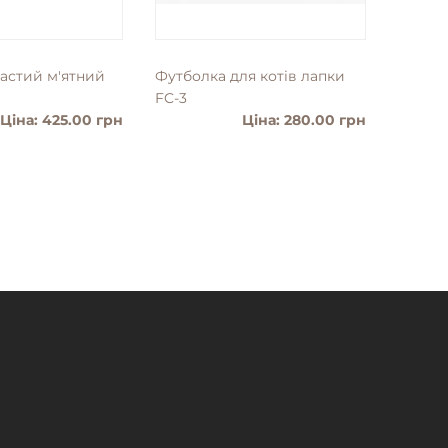
частий м'ятний
Футболка для котiв лапки
Слінг 
FC-3
Ціна: 425.00 грн
Ціна: 280.00 грн
ТАЛЬНІШЕ
ДЕТАЛЬНІШЕ