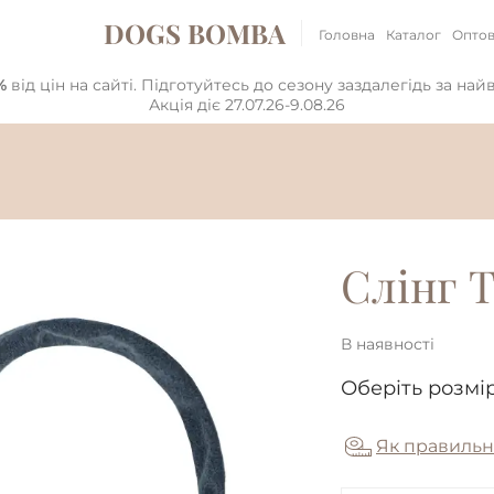
DOGS BOMBA
Головна
Каталог
Оптов
%
від цін на сайті. Підготуйтесь до сезону заздалегідь за на
Акція діє 27.07.26-9.08.26
Слінг T
В наявності
Оберіть розмір
Як правильн