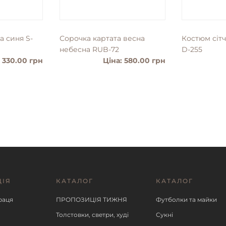
а синя S-
Сорочка картата весна
Костюм сіт
небесна RUB-72
D-255
: 330.00 грн
Ціна: 580.00 грн
ЦІЯ
КАТАЛОГ
КАТАЛОГ
ІШЕ
ДЕТАЛЬНІШЕ
ДЕ
раця
ПРОПОЗИЦІЯ ТИЖНЯ
Футболки та майки
Толстовки, светри, худі
Сукні