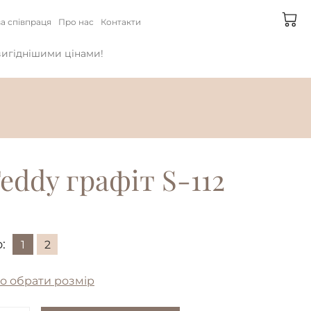
а співпраця
Про нас
Контакти
йвигіднішими цінами!
eddy графіт S-112
:
1
2
о обрати розмір