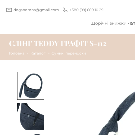
dogsbomba@gmail.com
+380 (99) 689 10 29
Щорічні знижки
-15
СЛІНГ TEDDY ГРАФІТ S-112
Головна
Каталог
Сумки, переноски