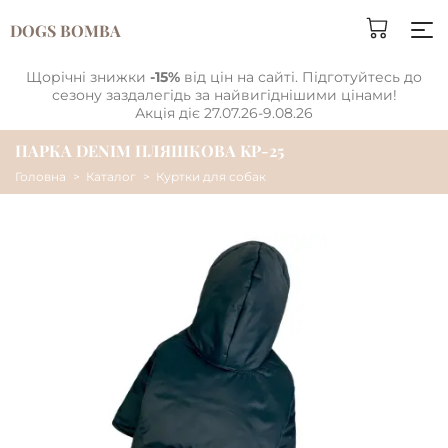
DOGS BOMBA
Щорічні знижки
-15%
від цін на сайті. Підготуйтесь до
сезону заздалегідь за найвигіднішими цінами!
Акція діє 27.07.26-9.08.26
ПАРКА DENIM ПЛЯШКОВА KP-25
Головна
Каталог
Куртки для собак