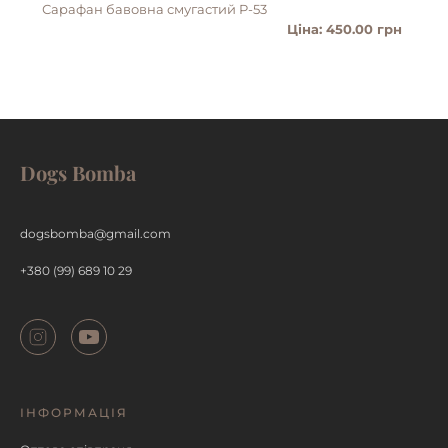
Сарафан бавовна смугастий P-53
Пан
Ціна: 450.00 грн
Dogs Bomba
ДЕТАЛЬНІШЕ
dogsbomba@gmail.com
+380 (99) 689 10 29
ІНФОРМАЦІЯ