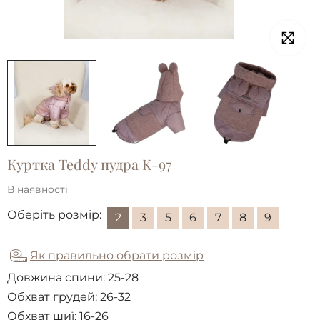
Куртка Teddy пудра K-97
В наявності
Оберіть розмір:
2
3
5
6
7
8
9
Як правильно обрати розмір
Довжина спини:
25-28
Обхват грудей:
26-32
Обхват шиї:
16-26