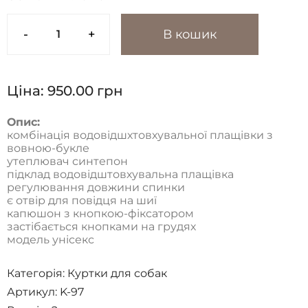
-
+
В кошик
Ціна:
950.00
грн
Опис:
комбінація водовідшхтовхувальної плащівки з
вовною-букле
утеплювач синтепон
підклад водовідштовхувальна плащівка
регулювання довжини спинки
є отвір для повідця на шиї
капюшон з кнопкою-фіксатором
застібається кнопками на грудях
модель унісекс
Категорія:
Куртки для собак
Артикул: K-97