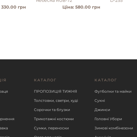
небесна RUB-72
D-255
: 330.00 грн
Ціна: 580.00 грн
ЦІЯ
КАТАЛОГ
КАТАЛОГ
ІШЕ
ДЕТАЛЬНІШЕ
ДЕ
раця
ПРОПОЗИЦІЯ ТИЖНЯ
Футболки та майки
Толстовки, светри, худі
Сукні
Сорочки та блузки
Джинси
ернення
Трикотажні костюми
Головні Убори
авка
Сумки, переноски
Зимові комбінезони