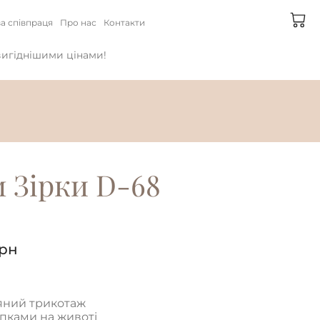
а співпраця
Про нас
Контакти
йвигіднішими цінами!
 Зірки D-68
рн
яний трикотаж
опками на животі