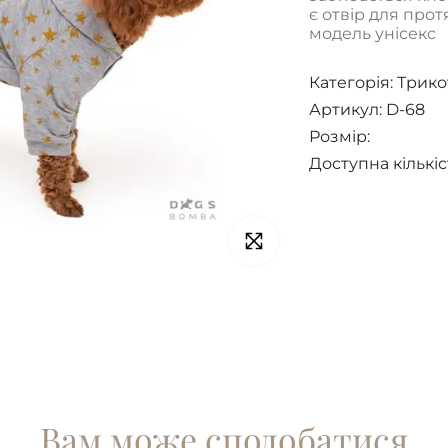
є отвір для про
модель унісекс
Категорія:
Трико
Артикул: D-68
Розмір:
Доступна кількіс
Вам може сподобатися