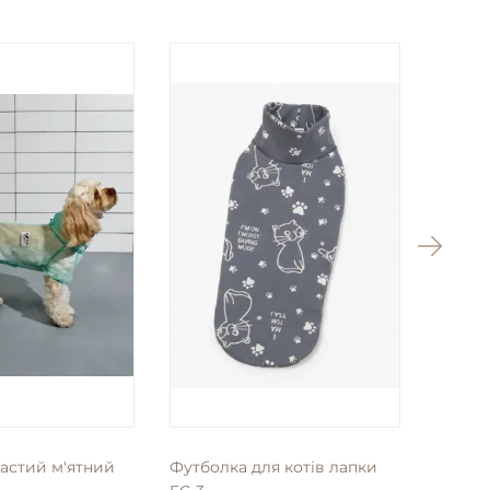
частий м'ятний
Футболка для котiв лапки
Слінг 