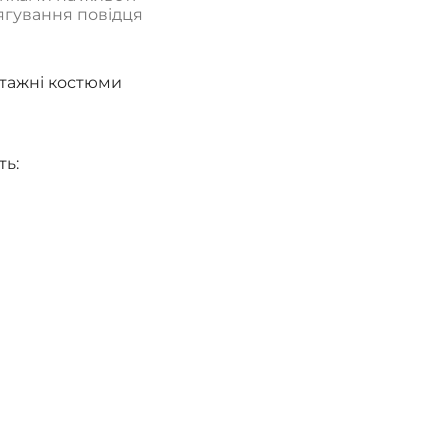
тягування повідця
тажні костюми
ть: