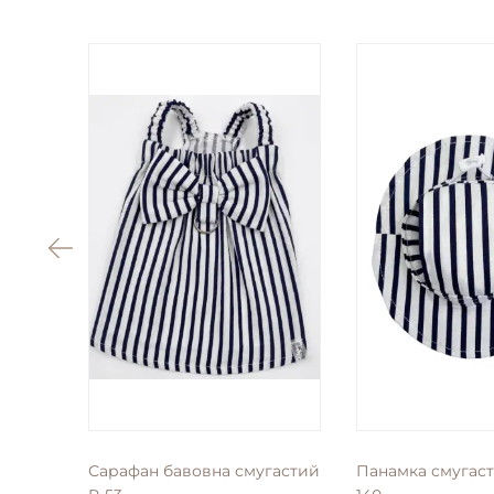
Сарафан бавовна смугастий
Панамка смугаст