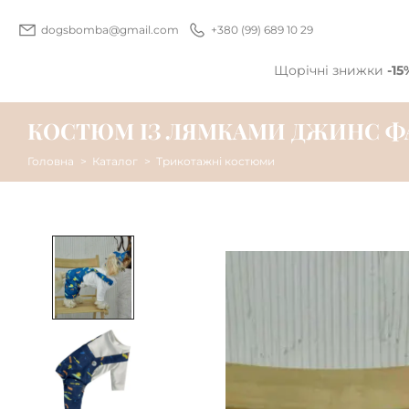
dogsbomba@gmail.com
+380 (99) 689 10 29
Щорічні знижки
-15
КОСТЮМ ІЗ ЛЯМКАМИ ДЖИНС ФА
Головна
Каталог
Трикотажні костюми