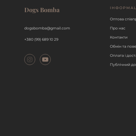
Dogs Bomba
ІНФОРМА
ДЕТАЛЬНІШЕ
ДЕТАЛЬН
Оптова співп
dogsbomba@gmail.com
Про нас
Контакти
+380 (99) 689 10 29
Обмін та пов
Оплата і дост
Публічний до