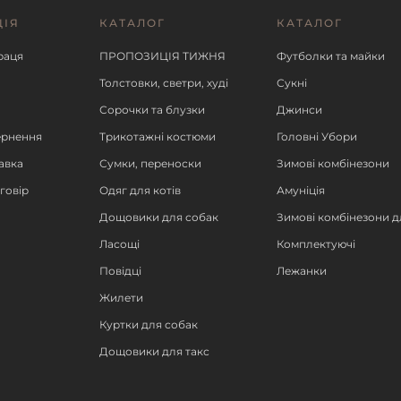
ЦІЯ
КАТАЛОГ
КАТАЛОГ
ІШЕ
ДЕТАЛЬНІШЕ
ДЕ
раця
ПРОПОЗИЦІЯ ТИЖНЯ
Футболки та майки
Толстовки, светри, худі
Сукні
Сорочки та блузки
Джинси
ернення
Трикотажні костюми
Головні Убори
авка
Сумки, переноски
Зимові комбінезони
говір
Одяг для котів
Амуніція
Дощовики для собак
Зимові комбінезони д
Ласощі
Комплектуючі
Повідці
Лежанки
Жилети
Куртки для собак
Дощовики для такс