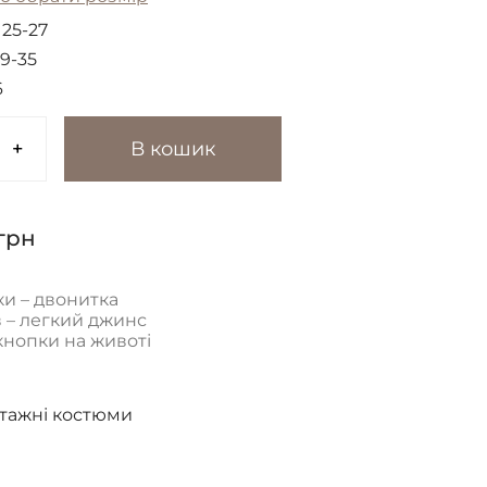
:
25-27
9-35
6
+
В кошик
грн
и – двонитка
 – легкий джинс
кнопки на животі
тажні костюми