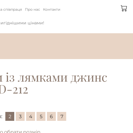
а співпраця
Про нас
Контакти
йвигіднішими цінами!
 із лямками джинс
D-212
:
2
3
4
5
6
7
о обрати розмір