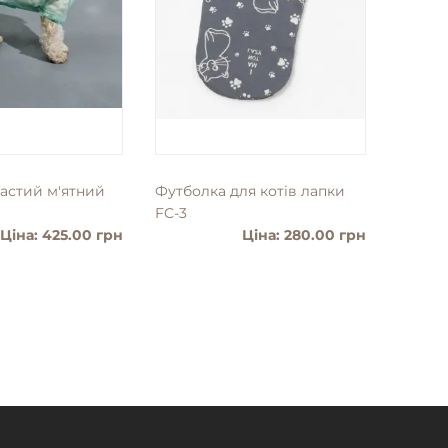
частий м'ятний
Футболка для котiв лапки
Слінг 
FC-3
Ціна: 425.00 грн
Ціна: 280.00 грн