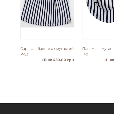
Сарафан бавовна смугастий
Панамка смугаст
P-53
140
Ціна: 450.00 грн
Ціна