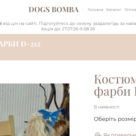
DOGS BOMBA
Головна
Каталог
Оптов
%
від цін на сайті. Підготуйтесь до сезону заздалегідь за на
Акція діє 27.07.26-9.08.26
РБИ D-212
Костюм
фарби 
В наявності
Оберіть розмір
Як правильн