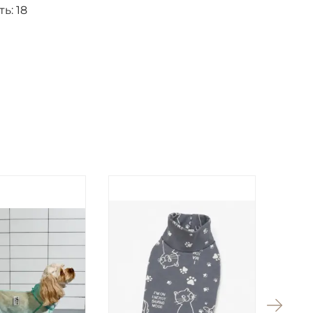
ть:
18