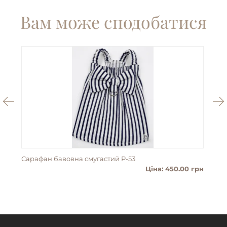
Вам може сподобатися
Сарафан бавовна смугастий P-53
Пан
Ціна: 450.00 грн