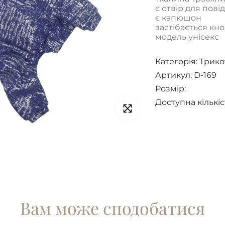
є отвір для пові
є капюшон
застібається кн
модель унісекс
Категорія:
Трико
Артикул: D-169
Розмір:
Доступна кількіс
Вам може сподобатися