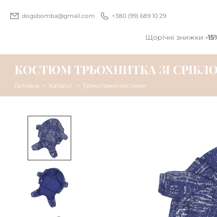
dogsbomba@gmail.com
+380 (99) 689 10 29
Щорічні знижки
-15
КОСТЮМ ТРЬОХНИТКА ЗІ СРІБЛО
Головна
Каталог
Трикотажні костюми