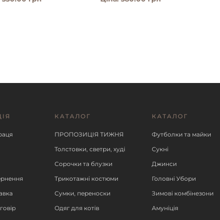
ЦІЯ
КАТАЛОГ
КАТАЛОГ
ІШЕ
ДЕТАЛЬНІШЕ
ДЕ
раця
ПРОПОЗИЦІЯ ТИЖНЯ
Футболки та майки
Толстовки, светри, худі
Сукні
Сорочки та блузки
Джинси
ернення
Трикотажні костюми
Головні Убори
авка
Сумки, переноски
Зимові комбінезони
говір
Одяг для котів
Амуніція