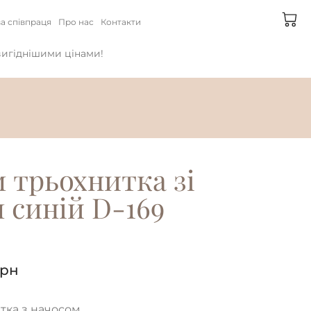
а співпраця
Про нас
Контакти
йвигіднішими цінами!
 трьохнитка зі
 синій D-169
рн
тка з начосом