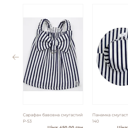
Сарафан бавовна смугастий
Панамка смугаст
P-53
140
Ціна: 450.00 грн
Ціна