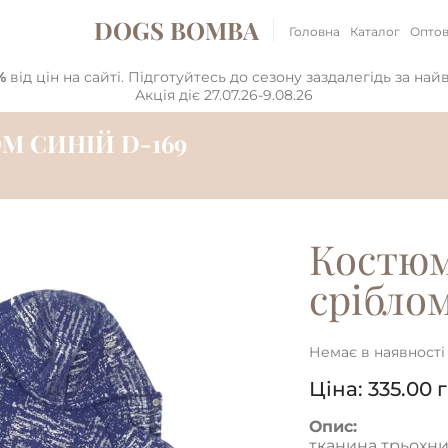
DOGS BOMBA
Головна
Каталог
Оптов
%
від цін на сайті. Підготуйтесь до сезону заздалегідь за на
Акція діє 27.07.26-9.08.26
М СИНІЙ D-169
Костюм
сріблом
Немає в наявності
Ціна:
335.00
г
Опис:
тканина трьохни