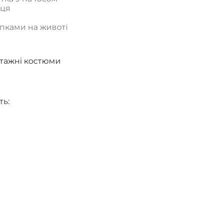
дця
опками на животі
тажні костюми
ть: