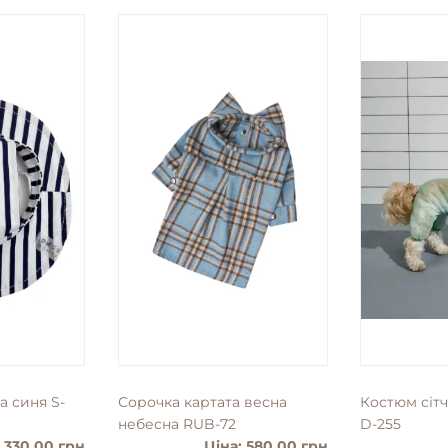
а синя S-
Сорочка картата весна
Костюм сіт
небесна RUB-72
D-255
: 330.00 грн
Ціна: 580.00 грн