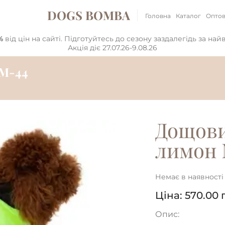
DOGS BOMBA
Головна
Каталог
Оптов
%
від цін на сайті. Підготуйтесь до сезону заздалегідь за на
Акція діє 27.07.26-9.08.26
M-44
Дощови
лимон 
Немає в наявності
Ціна:
570.00
Опис: