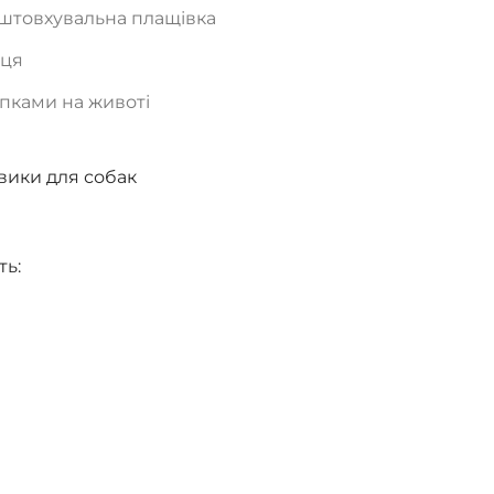
дштовхувальна плащівка
дця
опками на животі
ики для собак
ть: