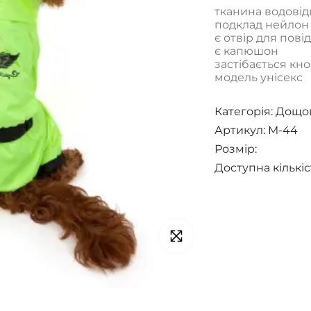
тканина водові
подклад нейлон
є отвір для пові
є капюшон
застібається кн
модель унісекс
Категорія:
Дощов
Артикул: M-44
Розмір:
Доступна кількіс