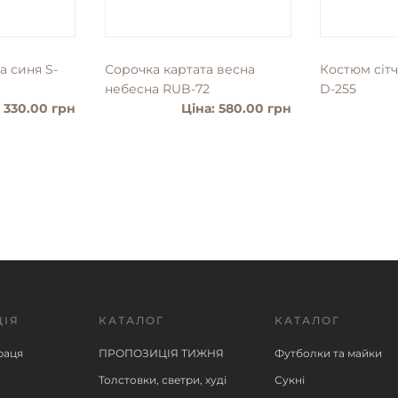
а синя S-
Сорочка картата весна
Костюм сіт
небесна RUB-72
D-255
: 330.00 грн
Ціна: 580.00 грн
ЦІЯ
КАТАЛОГ
КАТАЛОГ
ІШЕ
ДЕТАЛЬНІШЕ
ДЕ
раця
ПРОПОЗИЦІЯ ТИЖНЯ
Футболки та майки
Толстовки, светри, худі
Сукні