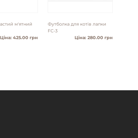
частий м'ятний
Футболка для котiв лапки
Слінг 
FC-3
Ціна: 425.00 грн
Ціна: 280.00 грн
ТАЛЬНІШЕ
ДЕТАЛЬНІШЕ