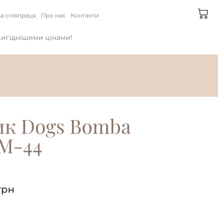
а співпраця
Про нас
Контакти
йвигіднішими цінами!
к Dogs Bomba
M-44
грн