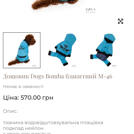
Дощовик Dogs Bomba блакитний M-46
Немає в наявності
Ціна:
570.00
грн
Опис:
тканина водовідштовхувальна плащівка
подклад нейлон
є отвір для повідця