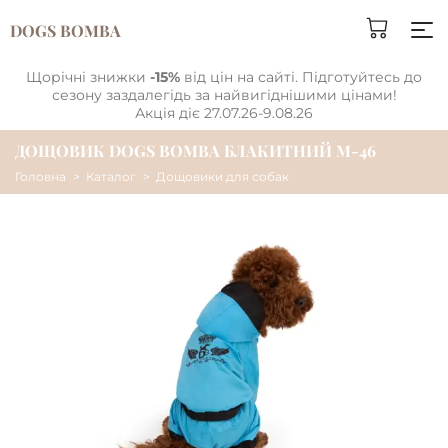
DOGS BOMBA
Щорічні знижки
-15%
від цін на сайті. Підготуйтесь до
сезону заздалегідь за найвигіднішими цінами!
Акція діє 27.07.26-9.08.26
ДОЩОВИК DOGS BOMBA БЛАКИТНИЙ M-46
Головна
Каталог
Дощовики для собак