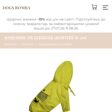
DOGS BOMBA
Щорічні знижки
-15%
від цін на сайті. Підготуйтесь до
сезону заздалегідь за найвигіднішими цінами!
Акція діє 27.07.26-9.08.26
ДОЩОВИК DB КИШЕНЯ ЖОВТИЙ M-106
Головна
Каталог
Дощовики для собак