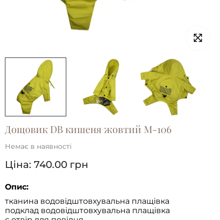
Дощовик DB кишеня жовтий M-106
Немає в наявності
Ціна:
740.00
грн
Опис:
тканина водовідштовхувальна плащівка
подклад водовідштовхувальна плащівка
є отвір для повідця